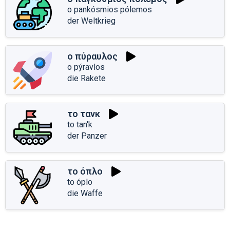
o pankósmios pólemos
der Weltkrieg
ο πύραυλος
o pýravlos
die Rakete
το τανκ
to tan'k
der Panzer
το όπλο
to óplo
die Waffe