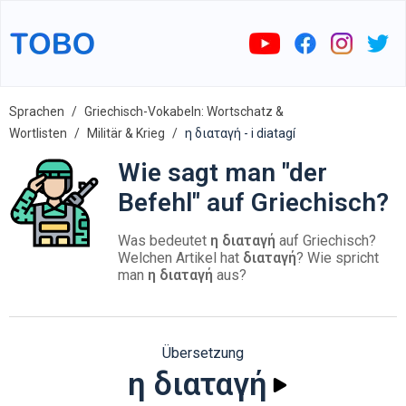
Sprachen
Griechisch-Vokabeln: Wortschatz &
Wortlisten
Militär & Krieg
η διαταγή - i diatagí
Wie sagt man "der
Befehl" auf Griechisch?
Was bedeutet
η διαταγή
auf Griechisch?
Welchen Artikel hat
διαταγή
? Wie spricht
man
η διαταγή
aus?
Übersetzung
η διαταγή