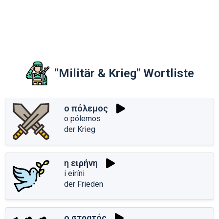
"Militär & Krieg" Wortliste
ο πόλεμος
o pólemos
der Krieg
η ειρήνη
i eiríni
der Frieden
ο στρατός