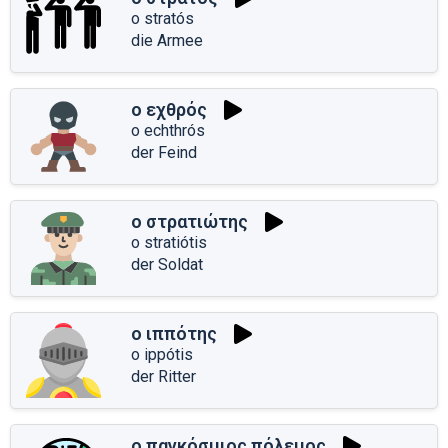
o stratós
die Armee
ο εχθρός
o echthrós
der Feind
ο στρατιώτης
o stratiótis
der Soldat
ο ιππότης
o ippótis
der Ritter
ο παγκόσμιος πόλεμος