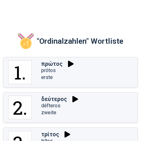
"Ordinalzahlen" Wortliste
πρώτος
prótos
erste
δεύτερος
défteros
zweite
τρίτος
trítos