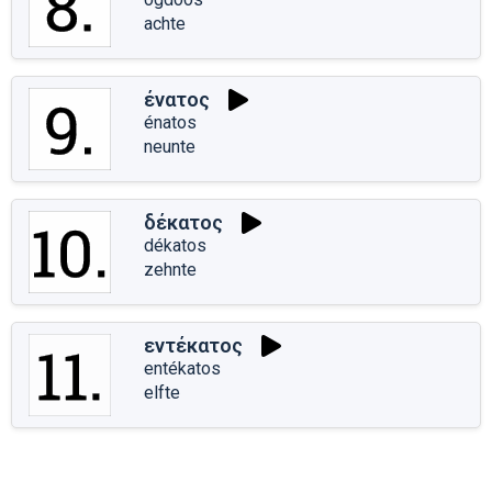
achte
ένατος
énatos
neunte
δέκατος
dékatos
zehnte
εντέκατος
entékatos
elfte