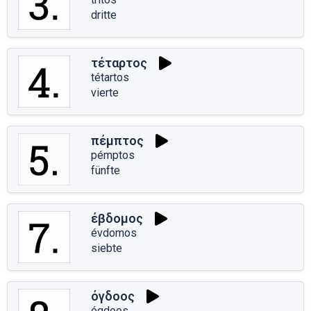
dritte
τέταρτος
tétartos
vierte
πέμπτος
pémptos
fünfte
έβδομος
évdomos
siebte
όγδοος
ógdoos