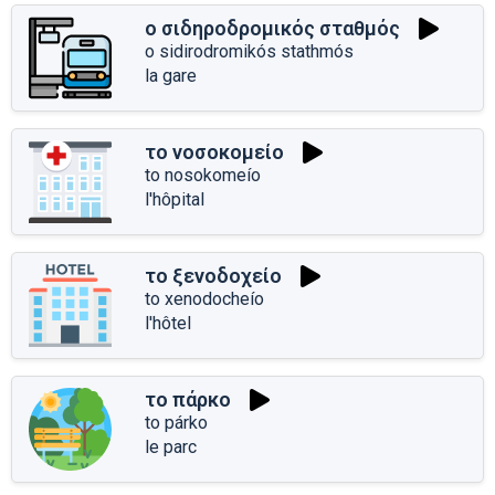
ο σιδηροδρομικός σταθμός
o sidirodromikós stathmós
la gare
το νοσοκομείο
to nosokomeío
l'hôpital
το ξενοδοχείο
to xenodocheío
l'hôtel
το πάρκο
to párko
le parc