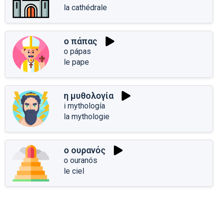
la cathédrale
ο πάπας
o pápas
le pape
η μυθολογία
i mythología
la mythologie
ο ουρανός
o ouranós
le ciel