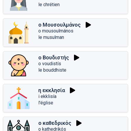
le chrétien
ο Μουσουλμάνος
o mousoulmános
le musulman
ο Βουδιστής
o voudistís
le bouddhiste
η εκκλησία
i ekklisía
l'église
ο καθεδρικός
o kathedrikós