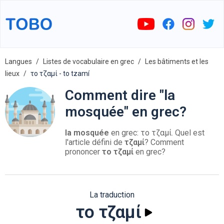
Langues
Listes de vocabulaire en grec
Les bâtiments et les
lieux
το τζαμί - to tzamí
Comment dire "la
mosquée" en grec?
la mosquée
en grec: το τζαμί. Quel est
l'article défini de
τζαμί
? Comment
prononcer
το τζαμί
en grec?
La traduction
το τζαμί