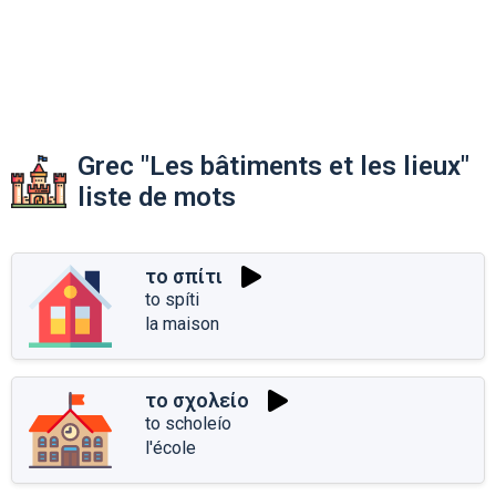
Grec "Les bâtiments et les lieux"
liste de mots
το σπίτι
to spíti
la maison
το σχολείο
to scholeío
l'école