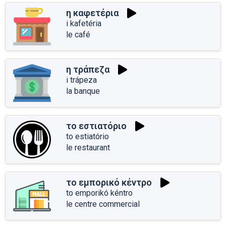
η καφετέρια
i kafetéria
le café
η τράπεζα
i trápeza
la banque
το εστιατόριο
to estiatório
le restaurant
το εμπορικό κέντρο
to emporikó kéntro
le centre commercial