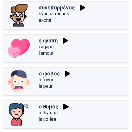
συνεπαρμένος
syneparménos
excité
η αγάπη
i agápi
l'amour
ο φόβος
o fóvos
la peur
ο θυμός
o thymós
la colère