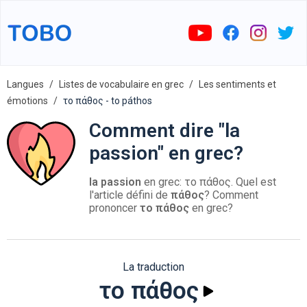
Langues
Listes de vocabulaire en grec
Les sentiments et
émotions
το πάθος - to páthos
Comment dire "la
passion" en grec?
la passion
en grec: το πάθος. Quel est
l'article défini de
πάθος
? Comment
prononcer
το πάθος
en grec?
La traduction
το πάθος