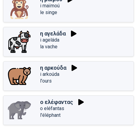
i maïmoú
le singe
η αγελάδα
i ageláda
la vache
η αρκούδα
i arkoúda
l'ours
ο ελέφαντας
o eléfantas
l'éléphant