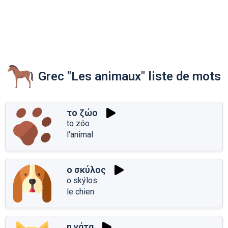
Grec "Les animaux" liste de mots
το ζώο
to zóo
l'animal
ο σκύλος
o skýlos
le chien
η γάτα