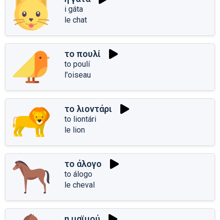
i gáta
le chat
το πουλί
to poulí
l'oiseau
το λιοντάρι
to liontári
le lion
το άλογο
to álogo
le cheval
η μαϊμού