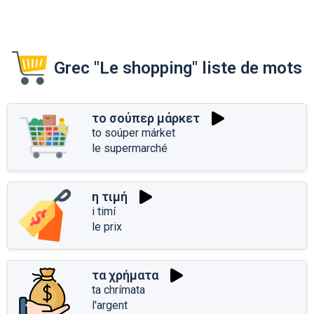
Grec "Le shopping" liste de mots
το σούπερ μάρκετ
to soúper márket
le supermarché
η τιμή
i timí
le prix
τα χρήματα
ta chrímata
l'argent