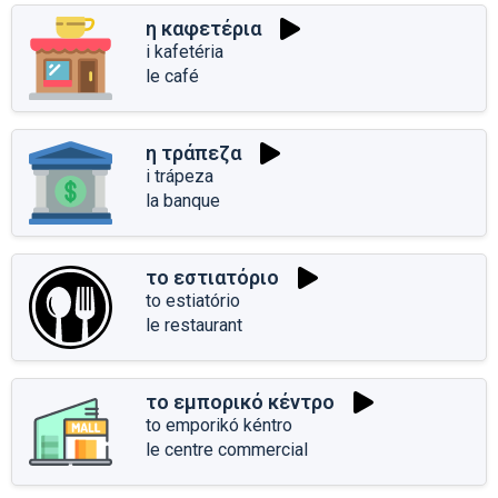
η καφετέρια
i kafetéria
le café
η τράπεζα
i trápeza
la banque
το εστιατόριο
to estiatório
le restaurant
το εμπορικό κέντρο
to emporikó kéntro
le centre commercial