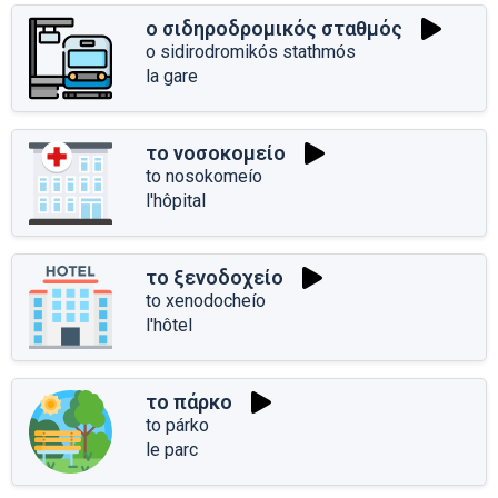
ο σιδηροδρομικός σταθμός
o sidirodromikós stathmós
la gare
το νοσοκομείο
to nosokomeío
l'hôpital
το ξενοδοχείο
to xenodocheío
l'hôtel
το πάρκο
to párko
le parc