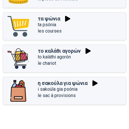
τα ψώνια
ta psónia
les courses
το καλάθι αγορών
to kaláthi agorón
le chariot
η σακούλα για ψώνια
i sakoúla gia psónia
le sac à provisions