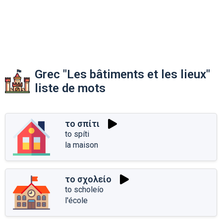
Grec "Les bâtiments et les lieux"
liste de mots
το σπίτι
to spíti
la maison
το σχολείο
to scholeío
l'école