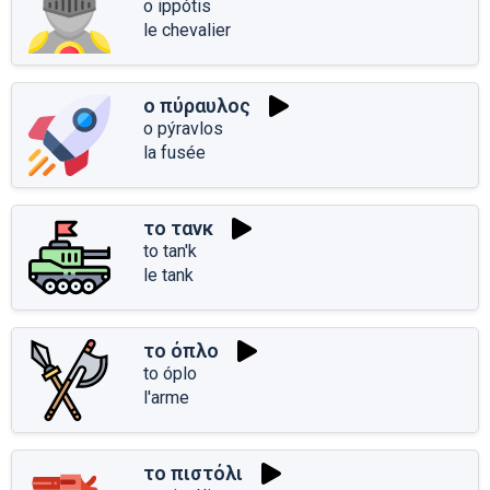
o ippótis
le chevalier
ο πύραυλος
o pýravlos
la fusée
το τανκ
to tan'k
le tank
το όπλο
to óplo
l'arme
το πιστόλι