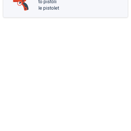
to pistóli
le pistolet