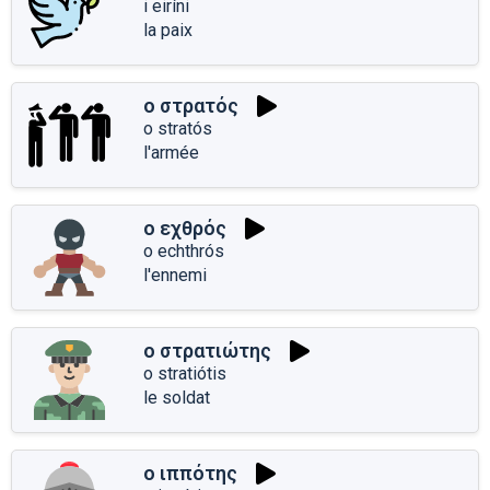
i eiríni
la paix
ο στρατός
o stratós
l'armée
ο εχθρός
o echthrós
l'ennemi
ο στρατιώτης
o stratiótis
le soldat
ο ιππότης