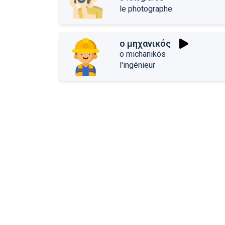
le photographe
ο μηχανικός
o michanikós
l'ingénieur