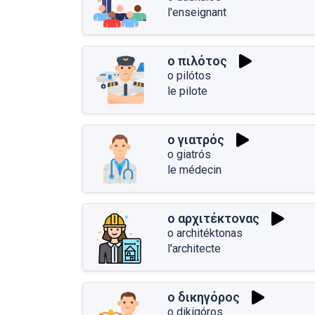
l'enseignant
ο πιλότος
o pilótos
le pilote
ο γιατρός
o giatrós
le médecin
ο αρχιτέκτονας
o architéktonas
l'architecte
ο δικηγόρος
o dikigóros