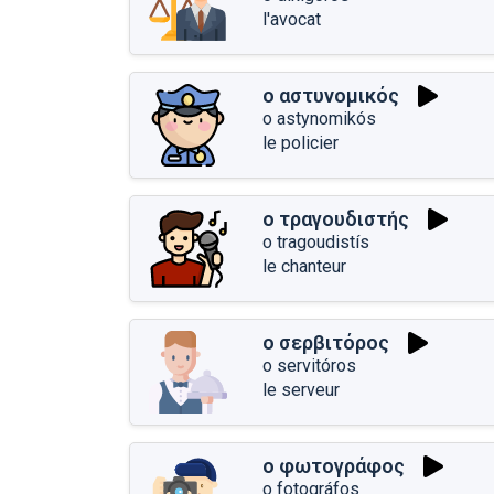
l'avocat
ο αστυνομικός
o astynomikós
le policier
ο τραγουδιστής
o tragoudistís
le chanteur
ο σερβιτόρος
o servitóros
le serveur
ο φωτογράφος
o fotográfos