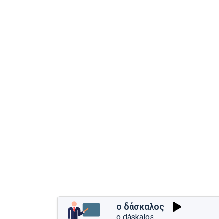
ο δάσκαλος
o dáskalos