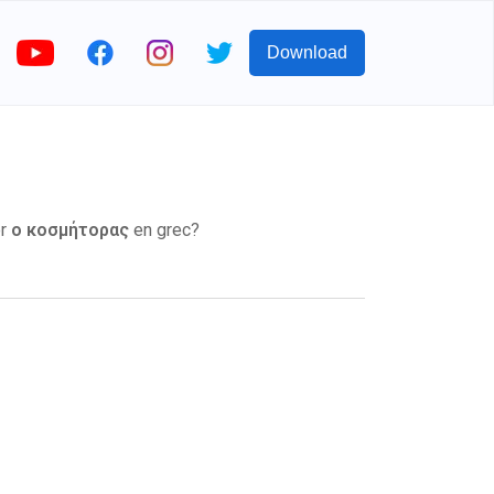
Download
er
ο κοσμήτορας
en grec?