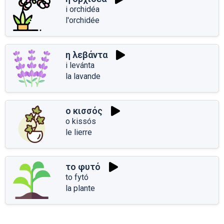
i orchidéa
l'orchidée
η λεβάντα
i levánta
la lavande
ο κισσός
o kissós
le lierre
το φυτό
to fytó
la plante