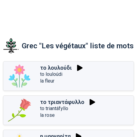
Grec "Les végétaux" liste de mots
το λουλούδι
to louloúdi
la fleur
το τριαντάφυλλο
to triantáfyllo
la rose
η μαργαρίτα