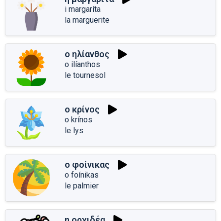
i margaríta
la marguerite
ο ηλίανθος
o ilíanthos
le tournesol
ο κρίνος
o krínos
le lys
ο φοίνικας
o foínikas
le palmier
η ορχιδέα