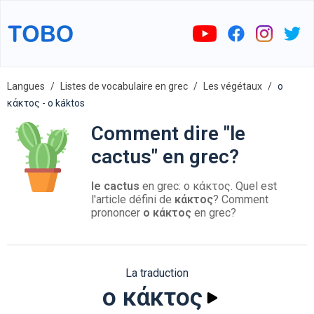
Langues
Listes de vocabulaire en grec
Les végétaux
ο
κάκτος - o káktos
Comment dire "le
cactus" en grec?
le cactus
en grec: ο κάκτος. Quel est
l'article défini de
κάκτος
? Comment
prononcer
ο κάκτος
en grec?
La traduction
ο κάκτος