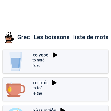
Grec "Les boissons" liste de mots
το νερό
to neró
l'eau
το τσάι
to tsái
le thé
η λεμονάδα