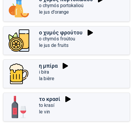
o chymós portokalioú
le jus d'orange
ο χυμός φρούτου
o chymós froútou
le jus de fruits
η μπίρα
i bíra
la bière
το κρασί
to krasí
le vin