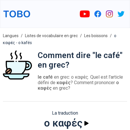
Langues
Listes de vocabulaire en grec
Les boissons
ο
καφές - o kafés
Comment dire "le café"
en grec?
le café
en grec: ο καφές. Quel est l'article
défini de
καφές
? Comment prononcer
ο
καφές
en grec?
La traduction
ο καφές