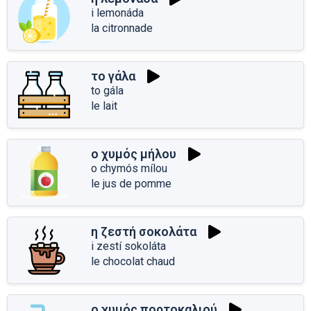
i lemonáda
la citronnade
το γάλα
to gála
le lait
ο χυμός μήλου
o chymós mílou
le jus de pomme
η ζεστή σοκολάτα
i zestí sokoláta
le chocolat chaud
ο χυμός πορτοκαλιού