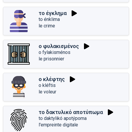
το έγκλημα
to énklima
le crime
ο φυλακισμένος
o fylakisménos
le prisonnier
ο κλέφτης
o kléftis
le voleur
το δακτυλικό αποτύπωμα
to daktylikó apotýpoma
l'empreinte digitale