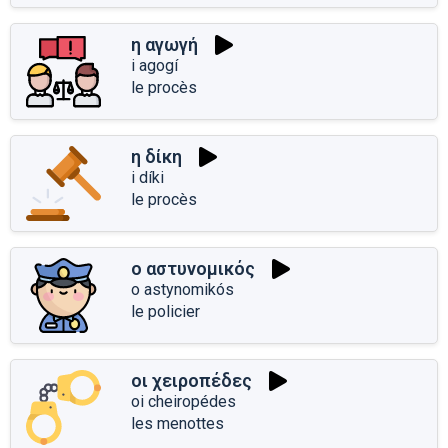
η αγωγή
i agogí
le procès
η δίκη
i díki
le procès
ο αστυνομικός
o astynomikós
le policier
οι χειροπέδες
oi cheiropédes
les menottes