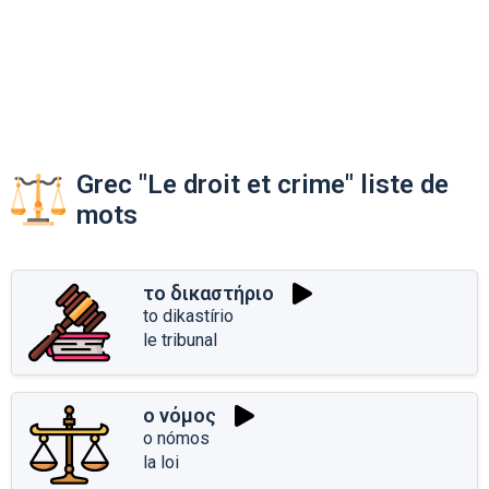
Grec "Le droit et crime" liste de
mots
το δικαστήριο
to dikastírio
le tribunal
ο νόμος
o nómos
la loi