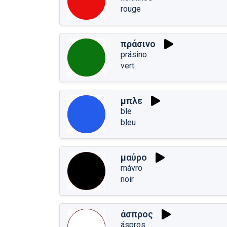
rouge
πράσινο
prásino
vert
μπλε
ble
bleu
μαύρο
mávro
noir
άσπρος
áspros