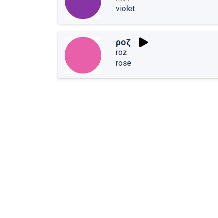
violet
ροζ
roz
rose