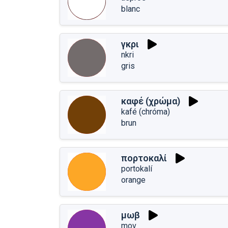
blanc
γκρι
nkri
gris
καφέ (χρώμα)
kafé (chróma)
brun
πορτοκαλί
portokalí
orange
μωβ
mov