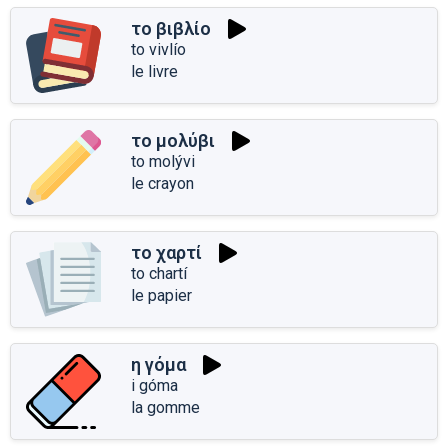
το βιβλίο
to vivlío
le livre
το μολύβι
to molývi
le crayon
το χαρτί
to chartí
le papier
η γόμα
i góma
la gomme