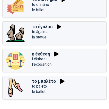
to eisitírio
le billet
το άγαλμα
to ágalma
la statue
η έκθεση
i ékthesi
l'exposition
το μπαλέτο
to baléto
le ballet