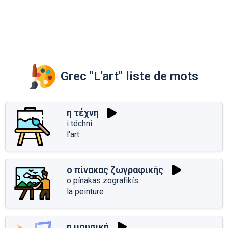
Grec "L'art" liste de mots
η τέχνη
i téchni
l'art
ο πίνακας ζωγραφικής
o pínakas zografikís
la peinture
η μουσική