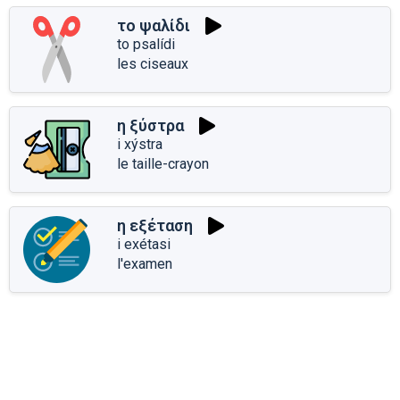
το ψαλίδι
to psalídi
les ciseaux
η ξύστρα
i xýstra
le taille-crayon
η εξέταση
i exétasi
l'examen