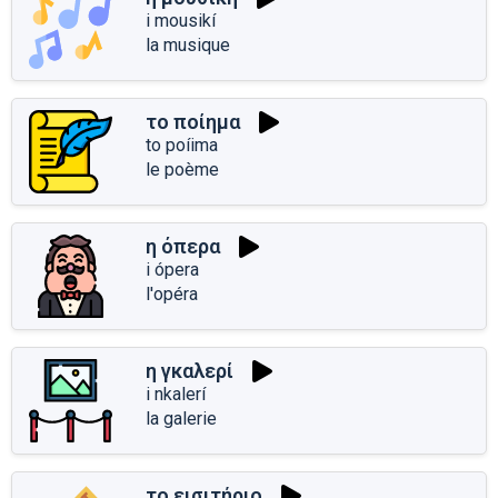
i mousikí
la musique
το ποίημα
to poíima
le poème
η όπερα
i ópera
l'opéra
η γκαλερί
i nkalerí
la galerie
το εισιτήριο