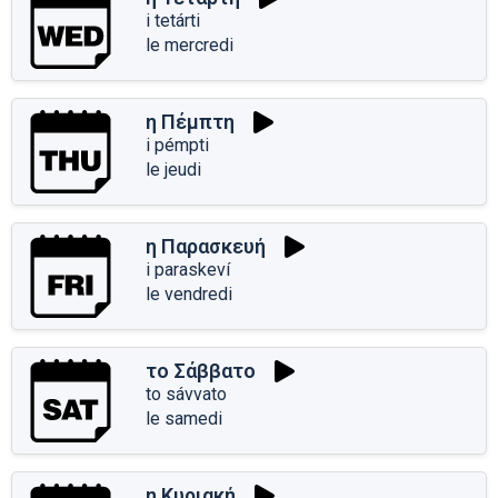
i tetárti
le mercredi
η Πέμπτη
i pémpti
le jeudi
η Παρασκευή
i paraskeví
le vendredi
το Σάββατο
to sávvato
le samedi
η Κυριακή