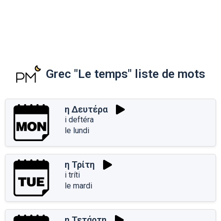
Grec "Le temps" liste de mots
η Δευτέρα
i deftéra
le lundi
η Τρίτη
i tríti
le mardi
η Τετάρτη