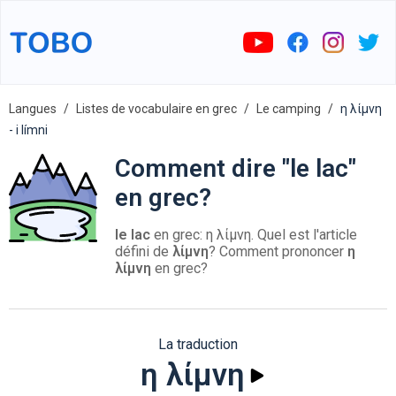
Langues
Listes de vocabulaire en grec
Le camping
η λίμνη
- i límni
Comment dire "le lac"
en grec?
le lac
en grec: η λίμνη. Quel est l'article
défini de
λίμνη
? Comment prononcer
η
λίμνη
en grec?
La traduction
η λίμνη