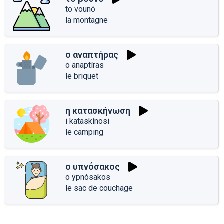
to vounó
la montagne
ο αναπτήρας
o anaptíras
le briquet
η κατασκήνωση
i kataskínosi
le camping
ο υπνόσακος
o ypnósakos
le sac de couchage