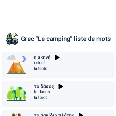
Grec "Le camping" liste de mots
η σκηνή
i skiní
la tente
το δάσος
to dásos
la forêt
το σακίδιο πλάτης