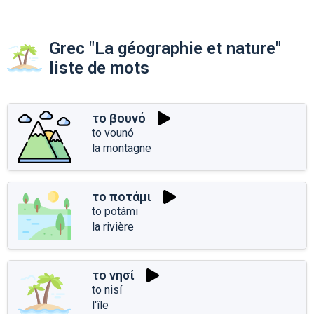
Grec "La géographie et nature"
liste de mots
το βουνό
to vounó
la montagne
το ποτάμι
to potámi
la rivière
το νησί
to nisí
l'île