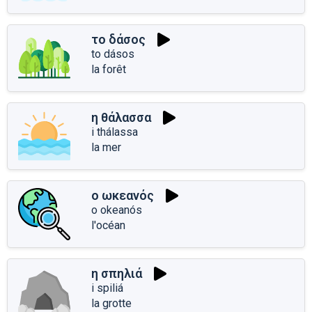
το δάσος
to dásos
la forêt
η θάλασσα
i thálassa
la mer
ο ωκεανός
o okeanós
l'océan
η σπηλιά
i spiliá
la grotte