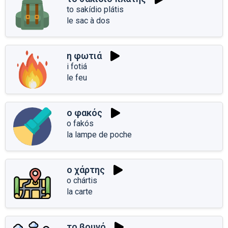
to sakídio plátis
le sac à dos
η φωτιά
i fotiá
le feu
ο φακός
o fakós
la lampe de poche
ο χάρτης
o chártis
la carte
το βουνό