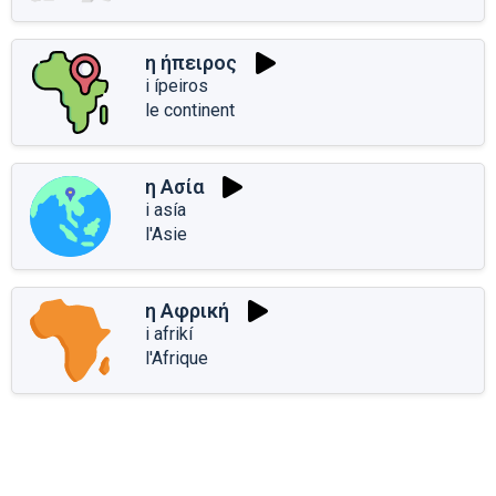
η ήπειρος
i ípeiros
le continent
η Ασία
i asía
l'Asie
η Αφρική
i afrikí
l'Afrique