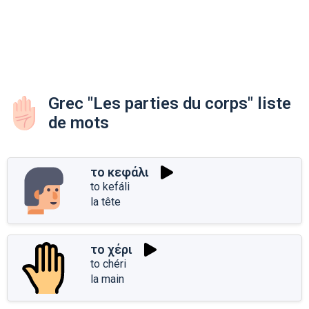
Grec "Les parties du corps" liste
de mots
το κεφάλι
to kefáli
la tête
το χέρι
to chéri
la main