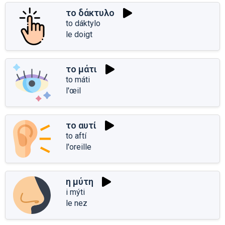
το δάκτυλο
to dáktylo
le doigt
το μάτι
to máti
l'œil
το αυτί
to aftí
l'oreille
η μύτη
i mýti
le nez