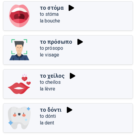
το στόμα
to stóma
la bouche
το πρόσωπο
to prósopo
le visage
το χείλος
to cheílos
la lèvre
το δόντι
to dónti
la dent