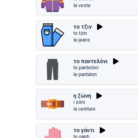
la veste
το τζιν
to tzin
le jeans
το παντελόνι
to pantelóni
le pantalon
η ζώνη
i zóni
la ceinture
το γάντι
to gánti