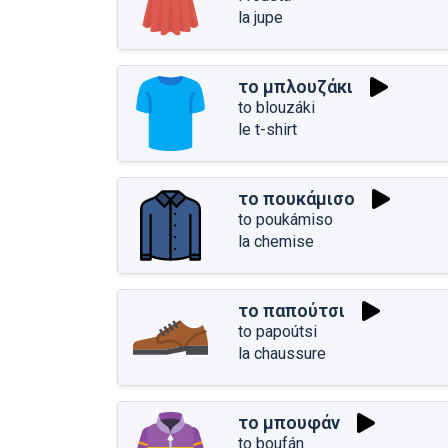
la jupe
το μπλουζάκι
to blouzáki
le t-shirt
το πουκάμισο
to poukámiso
la chemise
το παπούτσι
to papoútsi
la chaussure
το μπουφάν
to boufán