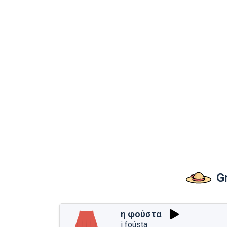
G
η φούστα
i foústa