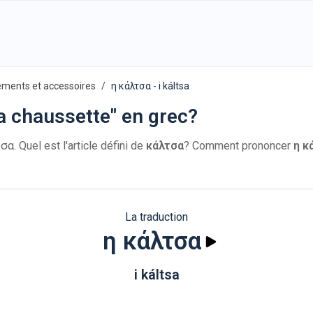
ements et accessoires
η κάλτσα - i káltsa
a chaussette" en grec?
α. Quel est l'article défini de
κάλτσα
? Comment prononcer
η κ
La traduction
η κάλτσα
i káltsa