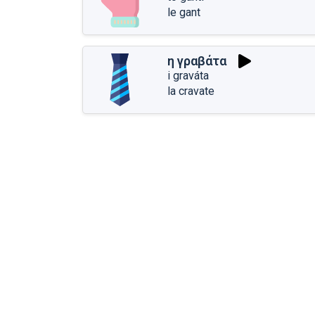
le gant
η γραβάτα
i graváta
la cravate