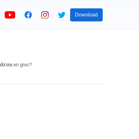
Download
άλτσα
en grec?