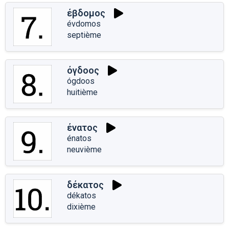
έβδομος
évdomos
septième
όγδοος
ógdoos
huitième
ένατος
énatos
neuvième
δέκατος
dékatos
dixième