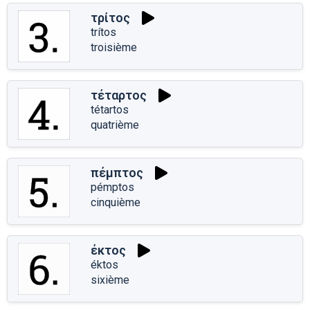
τρίτος
trítos
troisième
τέταρτος
tétartos
quatrième
πέμπτος
pémptos
cinquième
έκτος
éktos
sixième