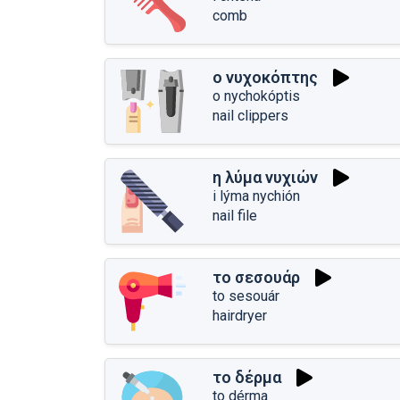
comb
ο νυχοκόπτης
o nychokóptis
nail clippers
η λύμα νυχιών
i lýma nychión
nail file
το σεσουάρ
to sesouár
hairdryer
το δέρμα
to dérma