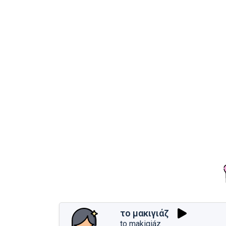
το μακιγιάζ
to makigiáz