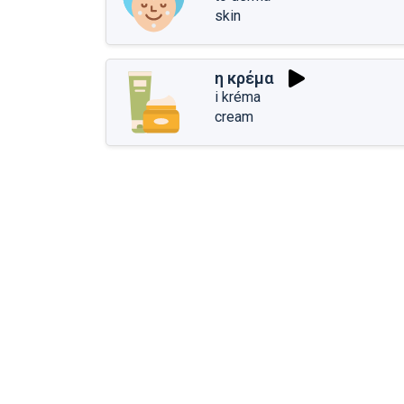
skin
η κρέμα
i kréma
cream