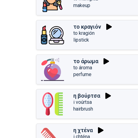
makeup
το κραγιόν
to kragión
lipstick
το άρωμα
to ároma
perfume
η βούρτσα
i voúrtsa
hairbrush
η χτένα
i chténa