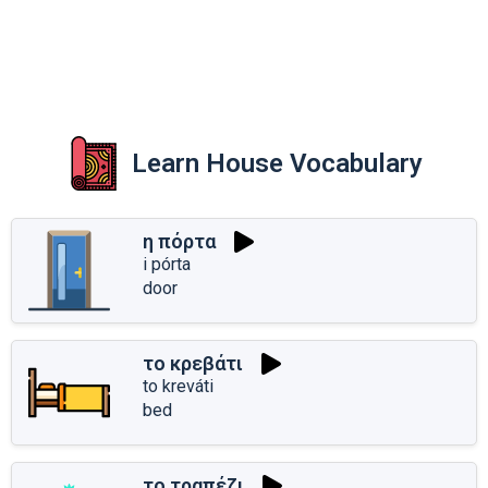
Learn House Vocabulary
η πόρτα
i pórta
door
το κρεβάτι
to kreváti
bed
το τραπέζι