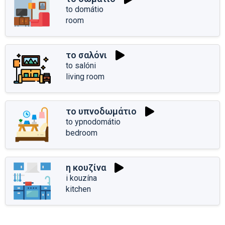
to domátio
room
το σαλόνι
to salóni
living room
το υπνοδωμάτιο
to ypnodomátio
bedroom
η κουζίνα
i kouzína
kitchen