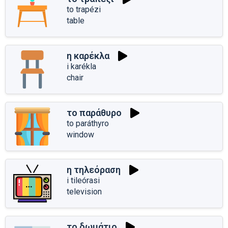
to trapézi
table
η καρέκλα
i karékla
chair
το παράθυρο
to paráthyro
window
η τηλεόραση
i tileórasi
television
το δωμάτιο