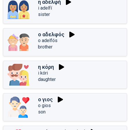
η αδελφή
i adelfí
sister
ο αδελφός
o adelfós
brother
η κόρη
i kóri
daughter
ο γιος
o gios
son