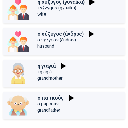
η σύζυγος (γυναίκα)
i sýzygos (gynaíka)
wife
ο σύζυγος (άνδρας)
o sýzygos (ándras)
husband
η γιαγιά
i giagiá
grandmother
ο παππούς
o pappoús
grandfather