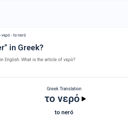
 νερό - to neró
r" in Greek?
in English. What is the article of νερό?
Greek Translation
το νερό
to neró