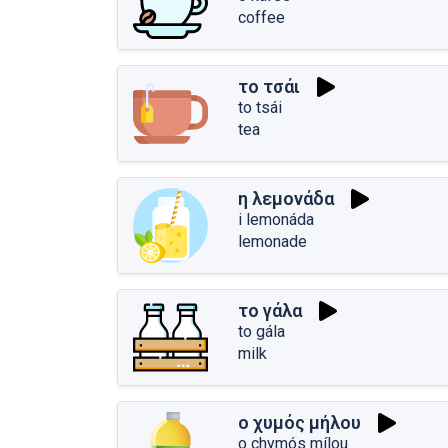
coffee
το τσάι
to tsái
tea
η λεμονάδα
i lemonáda
lemonade
το γάλα
to gála
milk
ο χυμός μήλου
o chymós mílou