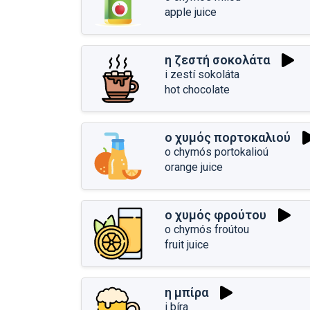
apple juice
η ζεστή σοκολάτα
i zestí sokoláta
hot chocolate
ο χυμός πορτοκαλιού
o chymós portokalioú
orange juice
ο χυμός φρούτου
o chymós froútou
fruit juice
η μπίρα
i bíra