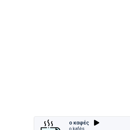
ο καφές
o kafés