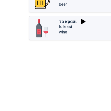
beer
το κρασί
to krasí
wine