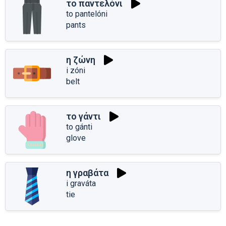
το παντελόνι
to pantelóni
pants
η ζώνη
i zóni
belt
το γάντι
to gánti
glove
η γραβάτα
i graváta
tie