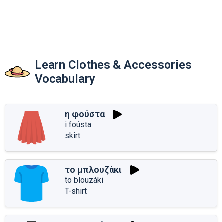
Learn Clothes & Accessories
Vocabulary
η φούστα
i foústa
skirt
το μπλουζάκι
to blouzáki
T-shirt