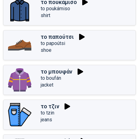
το πουκάμισο
to poukámiso
shirt
το παπούτσι
to papoútsi
shoe
το μπουφάν
to boufán
jacket
το τζιν
to tzin
jeans