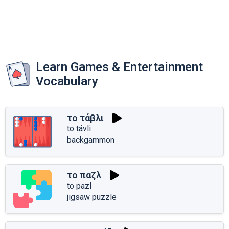
Learn Games & Entertainment
Vocabulary
το τάβλι
to távli
backgammon
το παζλ
to pazl
jigsaw puzzle