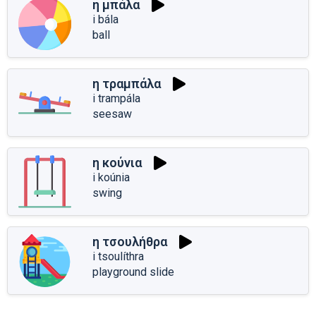
η μπάλα
i bála
ball
η τραμπάλα
i trampála
seesaw
η κούνια
i koúnia
swing
η τσουλήθρα
i tsoulíthra
playground slide