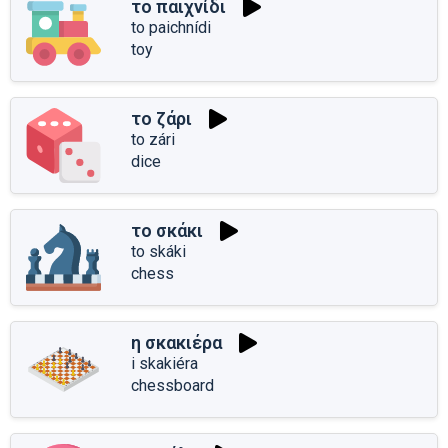
το παιχνίδι
to paichnídi
toy
το ζάρι
to zári
dice
το σκάκι
to skáki
chess
η σκακιέρα
i skakiéra
chessboard