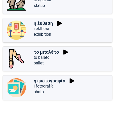
statue
η έκθεση
i ékthesi
exhibition
το μπαλέτο
to baléto
ballet
η φωτογραφία
i fotografía
photo