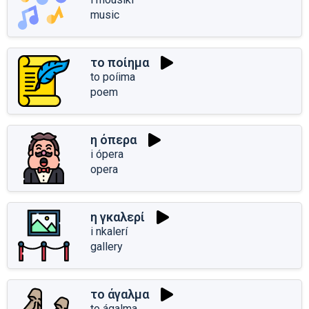
music
το ποίημα
to poíima
poem
η όπερα
i ópera
opera
η γκαλερί
i nkalerí
gallery
το άγαλμα
to ágalma