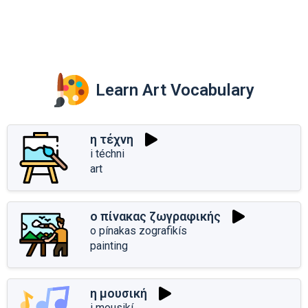
Learn Art Vocabulary
η τέχνη
i téchni
art
ο πίνακας ζωγραφικής
o pínakas zografikís
painting
η μουσική
i mousikí