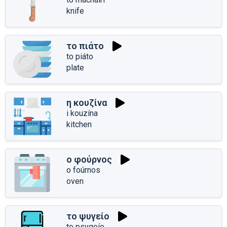
knife
το πιάτο
to piáto
plate
η κουζίνα
i kouzína
kitchen
ο φούρνος
o foúrnos
oven
το ψυγείο
to psygeío