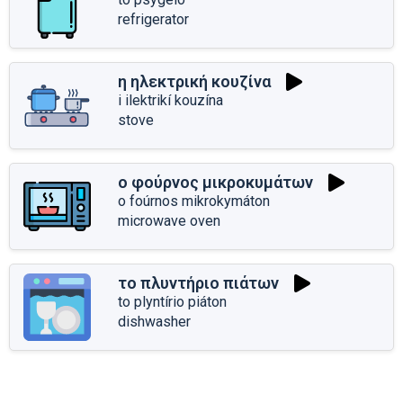
refrigerator
η ηλεκτρική κουζίνα
i ilektrikí kouzína
stove
ο φούρνος μικροκυμάτων
o foúrnos mikrokymáton
microwave oven
το πλυντήριο πιάτων
to plyntírio piáton
dishwasher