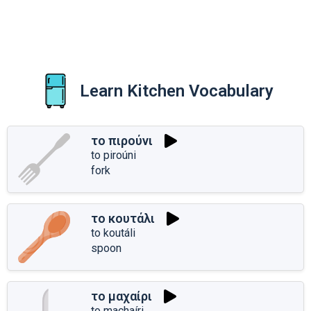
Learn Kitchen Vocabulary
το πιρούνι
to piroúni
fork
το κουτάλι
to koutáli
spoon
το μαχαίρι
to machaíri