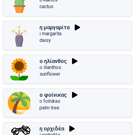
cactus
η μαργαρίτα
i margaríta
daisy
ο ηλίανθος
o ilíanthos
sunflower
ο φοίνικας
o foínikas
palm tree
η ορχιδέα
i orchidéa