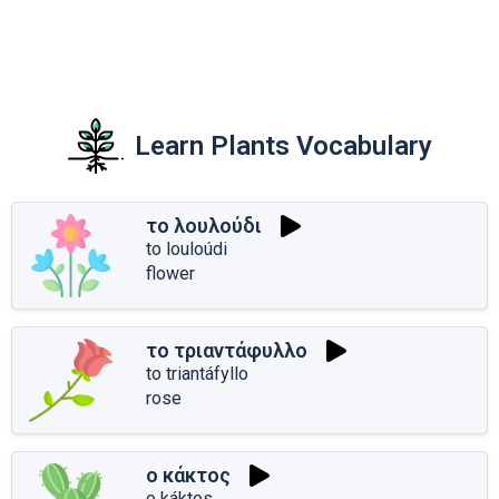
Learn Plants Vocabulary
το λουλούδι
to louloúdi
flower
το τριαντάφυλλο
to triantáfyllo
rose
ο κάκτος
o káktos