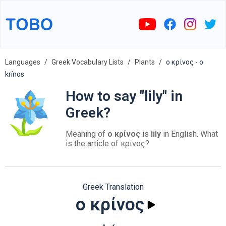
Languages
Greek Vocabulary Lists
Plants
ο κρίνος - o
krínos
How to say "lily" in
Greek?
Meaning of
ο κρίνος
is
lily
in English. What
is the article of κρίνος?
Greek Translation
ο κρίνος