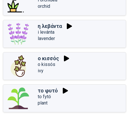
orchid
η λεβάντα
i levánta
lavender
ο κισσός
o kissós
ivy
το φυτό
to fytó
plant