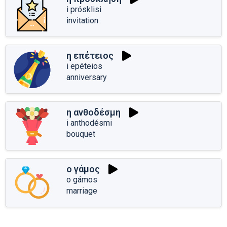
i prósklisi
invitation
η επέτειος
i epéteios
anniversary
η ανθοδέσμη
i anthodésmi
bouquet
ο γάμος
o gámos
marriage