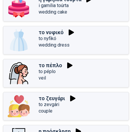
i gamília toúrta
wedding cake
το νυφικό
to nyfikó
wedding dress
το πέπλο
to péplo
veil
το ζευγάρι
to zevgári
couple
η πρόσκληση