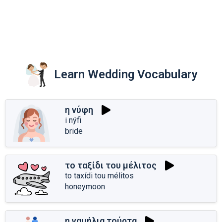
Learn Wedding Vocabulary
η νύφη
i nýfi
bride
το ταξίδι του μέλιτος
to taxídi tou mélitos
honeymoon
η γαμήλια τούρτα