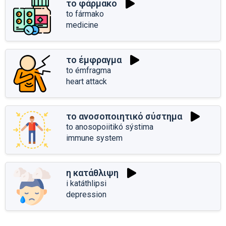
το φάρμακο
to fármako
medicine
το έμφραγμα
to émfragma
heart attack
το ανοσοποιητικό σύστημα
to anosopoiitikó sýstima
immune system
η κατάθλιψη
i katáthlipsi
depression