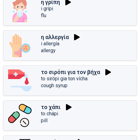
η γρίπη
i grípi
flu
η αλλεργία
i allergía
allergy
το σιρόπι για τον βήχα
to sirópi gia ton vícha
cough syrup
το χάπι
to chápi
pill