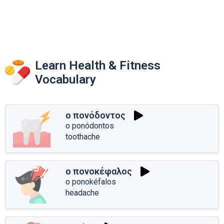
Learn Health & Fitness
Vocabulary
ο πονόδοντος
o ponódontos
toothache
ο πονοκέφαλος
o ponokéfalos
headache