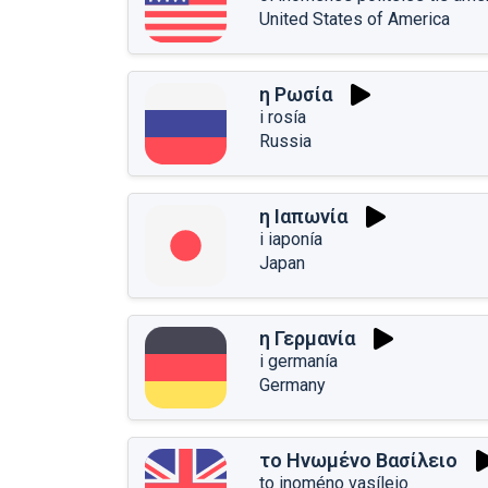
United States of America
η Ρωσία
i rosía
Russia
η Ιαπωνία
i iaponía
Japan
η Γερμανία
i germanía
Germany
το Ηνωμένο Βασίλειο
to inoméno vasíleio