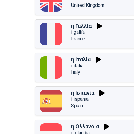
United Kingdom
η Γαλλία
i gallía
France
η Ιταλία
i italía
Italy
η Ισπανία
i ispanía
Spain
η Ολλανδία
i ollandía