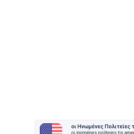
οι Ηνωμένες Πολιτείες 
oi inoménes politeíes tis amer