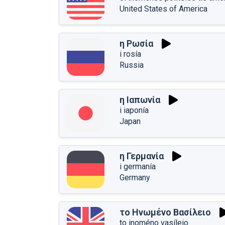
United States of America
η Ρωσία
i rosía
Russia
η Ιαπωνία
i iaponía
Japan
η Γερμανία
i germanía
Germany
το Ηνωμένο Βασίλειο
to inoméno vasíleio