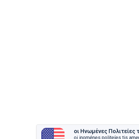
οι Ηνωμένες Πολιτείες 
oi inoménes politeíes tis amer