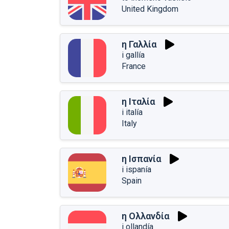
United Kingdom
η Γαλλία
i gallía
France
η Ιταλία
i italía
Italy
η Ισπανία
i ispanía
Spain
η Ολλανδία
i ollandía