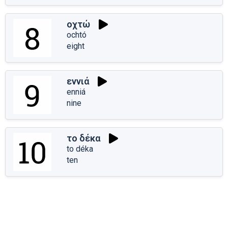
οχτώ
ochtó
eight
εννιά
enniá
nine
το δέκα
to déka
ten