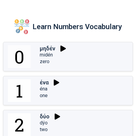
Learn Numbers Vocabulary
μηδέν
midén
zero
ένα
éna
one
δύο
dýo
two