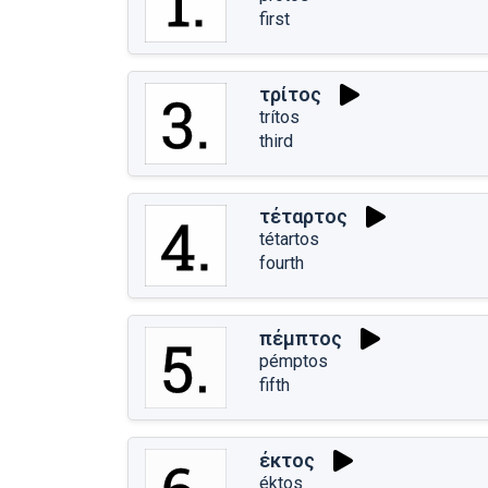
first
τρίτος
trítos
third
τέταρτος
tétartos
fourth
πέμπτος
pémptos
fifth
έκτος
éktos