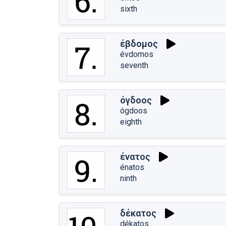
sixth
έβδομος
évdomos
seventh
όγδοος
ógdoos
eighth
ένατος
énatos
ninth
δέκατος
dékatos