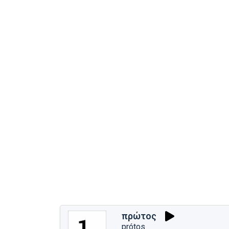
πρώτος
prótos