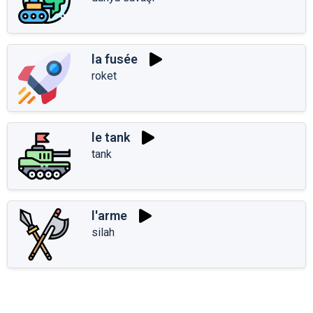
la fusée
roket
le tank
tank
l'arme
silah