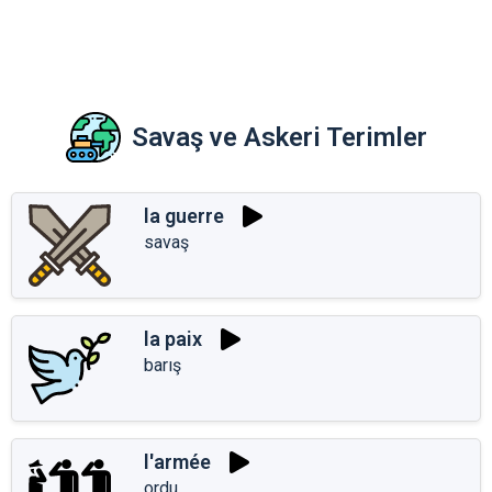
Savaş ve Askeri Terimler
la guerre
savaş
la paix
barış
l'armée
ordu