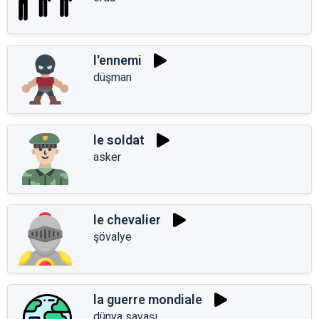
l'ennemi
düşman
le soldat
asker
le chevalier
şövalye
la guerre mondiale
dünya savaşı