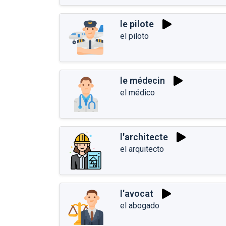
le pilote
el piloto
le médecin
el médico
l'architecte
el arquitecto
l'avocat
el abogado