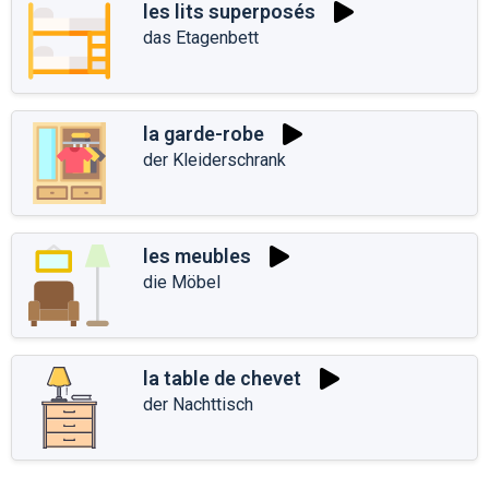
les lits superposés
das Etagenbett
la garde-robe
der Kleiderschrank
les meubles
die Möbel
la table de chevet
der Nachttisch