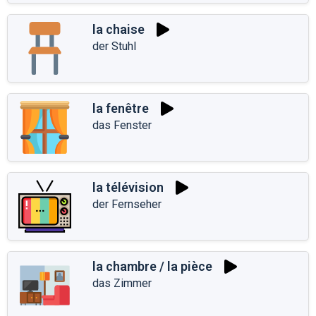
la chaise
der Stuhl
la fenêtre
das Fenster
la télévision
der Fernseher
la chambre / la pièce
das Zimmer