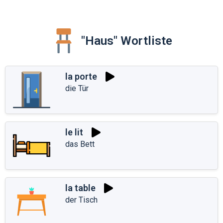
"Haus" Wortliste
la porte
die Tür
le lit
das Bett
la table
der Tisch