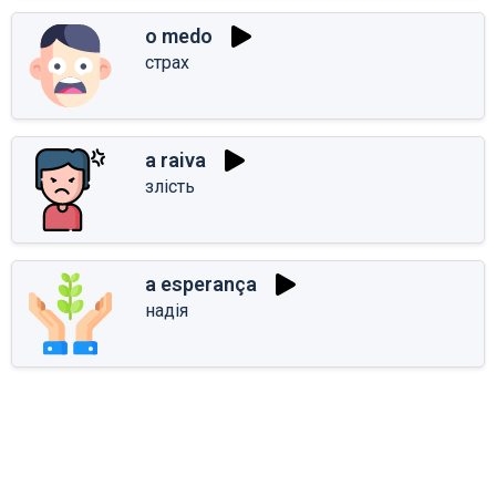
o medo
страх
a raiva
злість
a esperança
надія