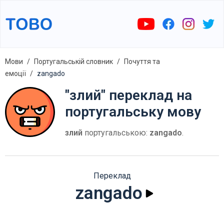
Мови
Португальській словник
Почуття та
емоції
zangado
"злий" переклад на
португальську мову
злий
португальською:
zangado
.
Переклад
zangado