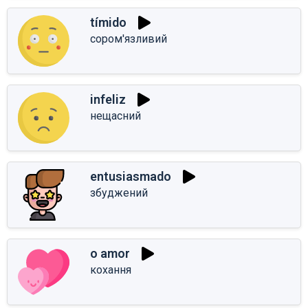
tímido
сором'язливий
infeliz
нещасний
entusiasmado
збуджений
o amor
кохання