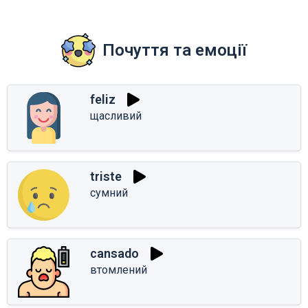
Почуття та емоції
feliz
щасливий
triste
сумний
cansado
втомлений