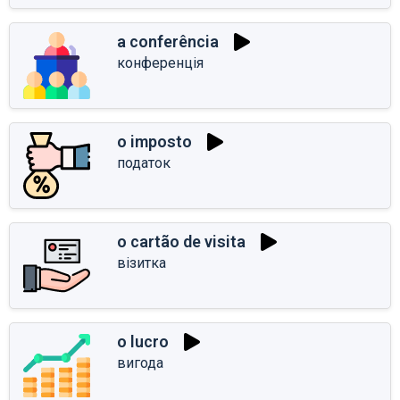
a conferência
конференція
o imposto
податок
o cartão de visita
візитка
o lucro
вигода