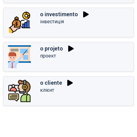
o investimento
інвестиція
o projeto
проект
o cliente
клієнт