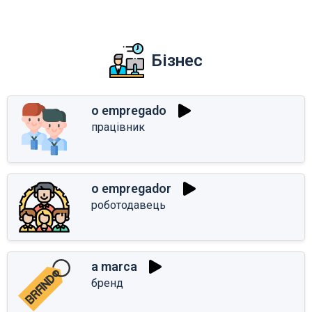
Бізнес
o empregado
працівник
o empregador
роботодавець
a marca
бренд