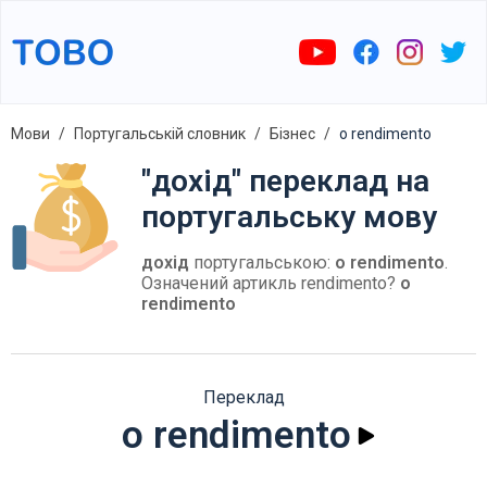
Мови
Португальській словник
Бізнес
o rendimento
"дохід" переклад на
португальську мову
дохід
португальською:
o rendimento
.
Означений артикль rendimento?
o
rendimento
Переклад
o rendimento