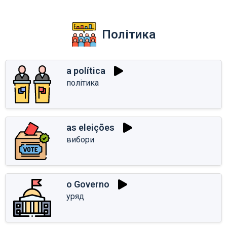
Політика
a política
політика
as eleições
вибори
o Governo
уряд