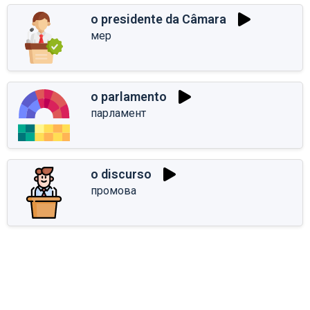
o presidente da Câmara
мер
o parlamento
парламент
o discurso
промова