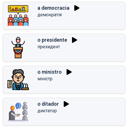
a democracia
демократія
o presidente
президент
o ministro
міністр
o ditador
диктатор