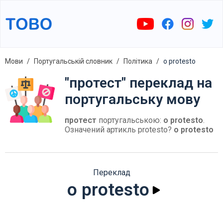
Мови
Португальській словник
Політика
o protesto
"протест" переклад на
португальську мову
протест
португальською:
o protesto
.
Означений артикль protesto?
o protesto
Переклад
o protesto