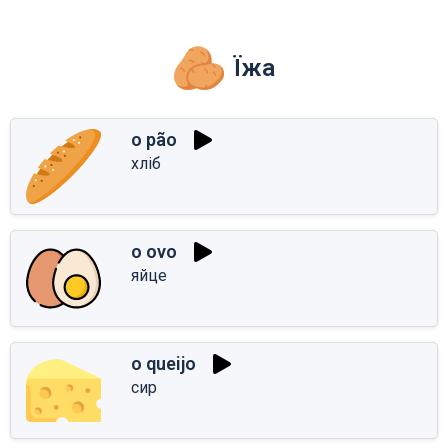
Їжа
o pão
хліб
o ovo
яйце
o queijo
сир