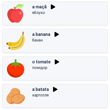
a maçã
яблуко
a banana
банан
o tomate
помідор
a batata
картопля