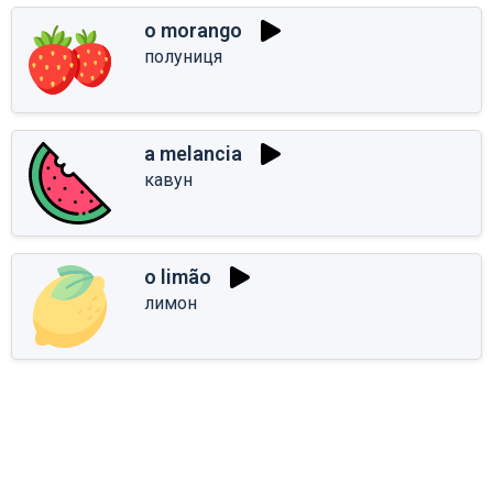
o morango
полуниця
a melancia
кавун
o limão
лимон