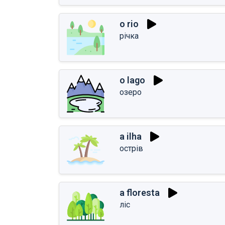
o rio
річка
o lago
озеро
a ilha
острів
a floresta
ліс