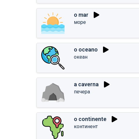
o mar
море
o oceano
океан
a caverna
печера
o continente
континент