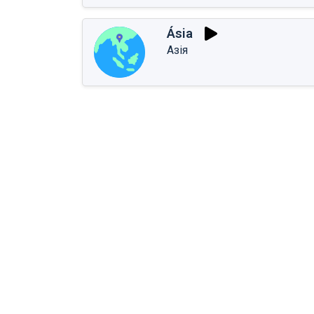
Ásia
Азія