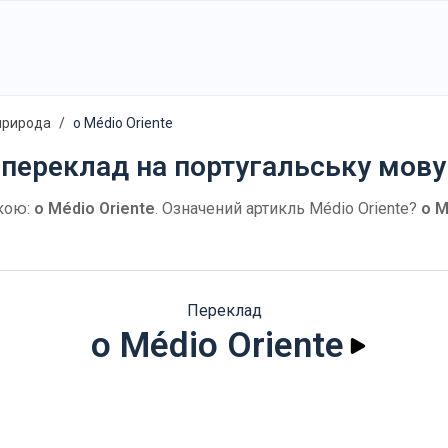
 природа
o Médio Oriente
" переклад на португальську мову
кою:
o Médio Oriente
. Означений артикль Médio Oriente?
o M
Переклад
o Médio Oriente