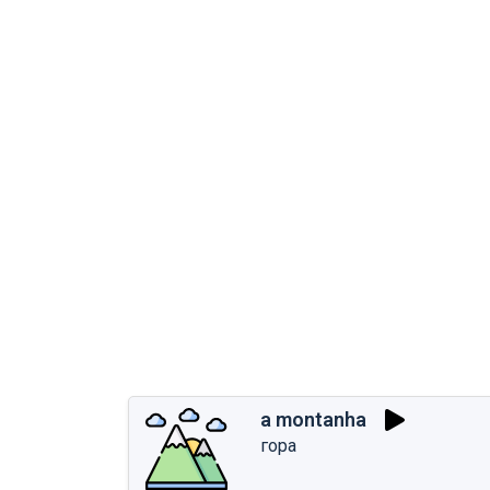
a montanha
гора