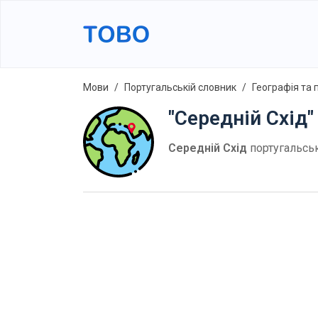
Мови
Португальській словник
Географія та
"Cередній Схід
Cередній Схід
португальсь