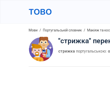
Мови
Португальській словник
Макіяж та ко
"стрижка" пере
стрижка
португальською:
o