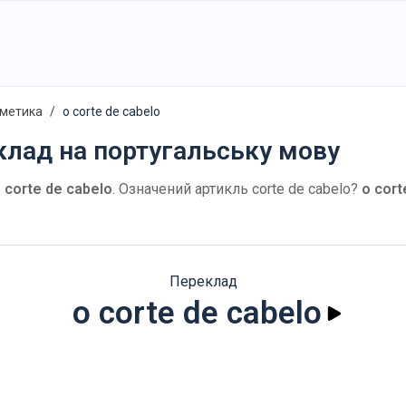
сметика
o corte de cabelo
клад на португальську мову
 corte de cabelo
. Означений артикль corte de cabelo?
o cort
Переклад
o corte de cabelo