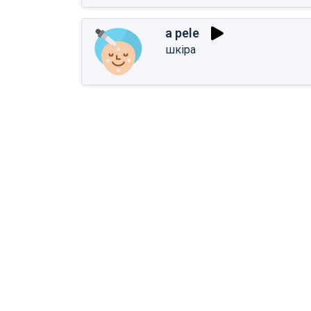
a pele
шкіра