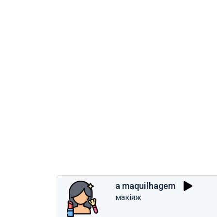
a maquilhagem
макіяж