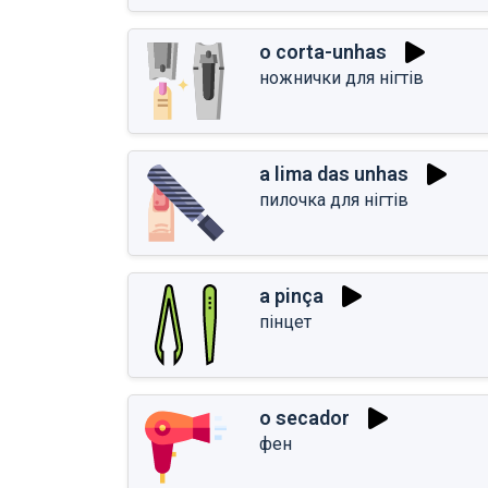
o corta-unhas
ножнички для нігтів
a lima das unhas
пилочка для нігтів
a pinça
пінцет
o secador
фен