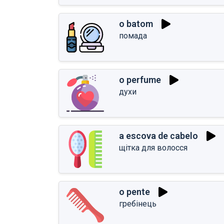
o batom
помада
o perfume
духи
a escova de cabelo
щітка для волосся
o pente
гребінець