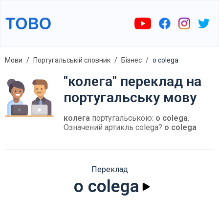
Мови
Португальській словник
Бізнес
o colega
"колега" переклад на
португальську мову
колега
португальською:
o colega
.
Означений артикль colega?
o colega
Переклад
o colega