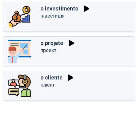
o investimento
інвестиція
o projeto
проект
o cliente
клієнт