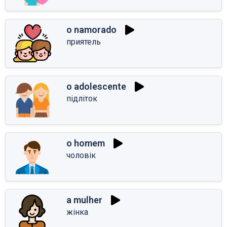
o namorado
приятель
o adolescente
підліток
o homem
чоловік
a mulher
жінка