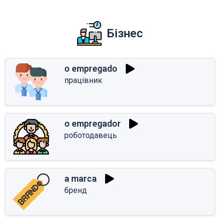
Бізнес
o empregado
працівник
o empregador
роботодавець
a marca
бренд