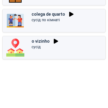
colega de quarto
сусід по кімнаті
o vizinho
сусід