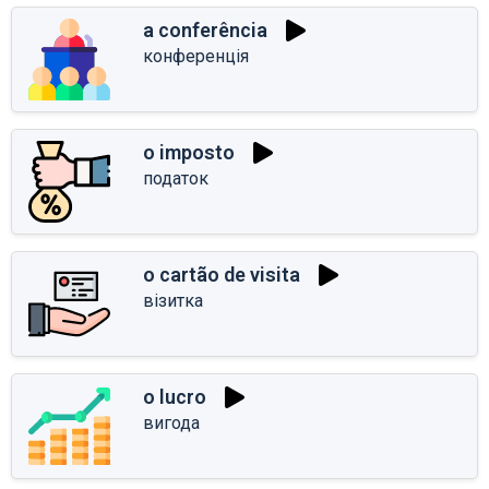
a conferência
конференція
o imposto
податок
o cartão de visita
візитка
o lucro
вигода