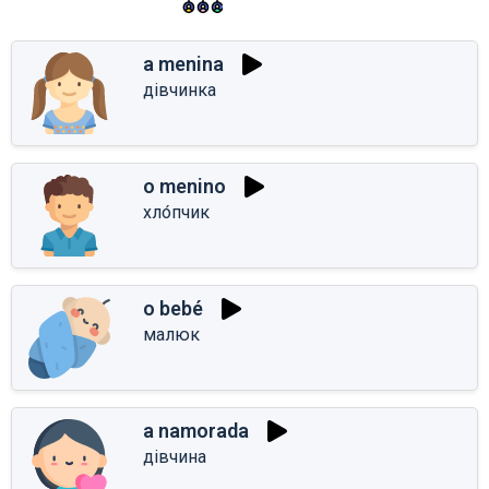
a menina
дівчинка
o menino
хло́пчик
o bebé
малюк
a namorada
дівчина