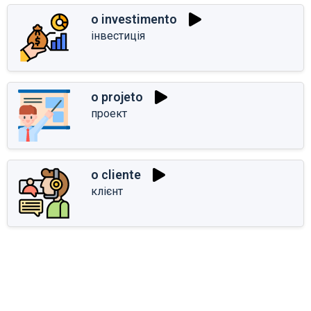
o investimento
інвестиція
o projeto
проект
o cliente
клієнт