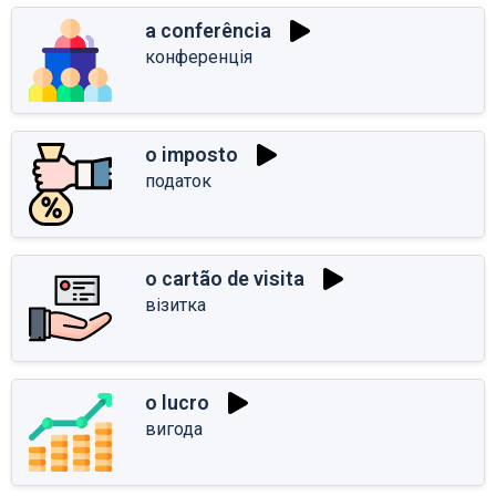
a conferência
конференція
o imposto
податок
o cartão de visita
візитка
o lucro
вигода