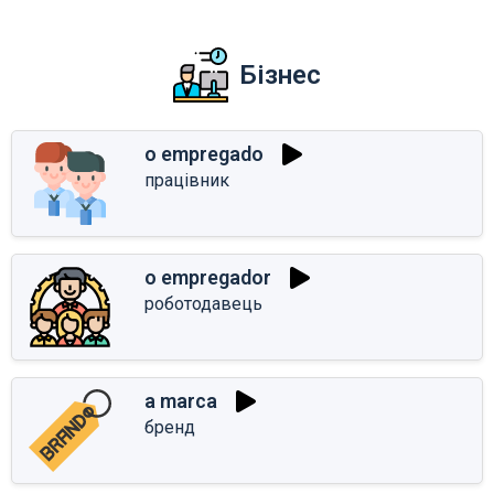
Бізнес
o empregado
працівник
o empregador
роботодавець
a marca
бренд