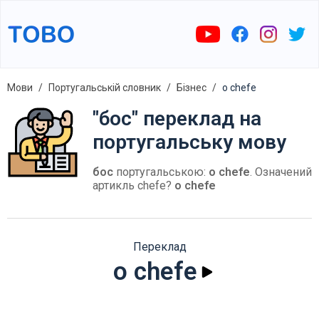
Мови
Португальській словник
Бізнес
o chefe
"бос" переклад на
португальську мову
бос
португальською:
o chefe
. Означений
артикль chefe?
o chefe
Переклад
o chefe