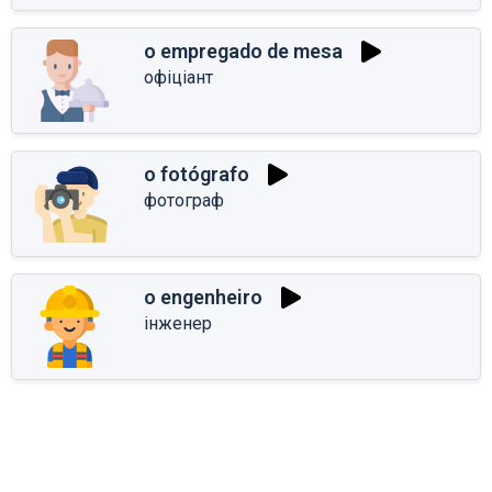
o empregado de mesa
офіціант
o fotógrafo
фотограф
o engenheiro
інженер