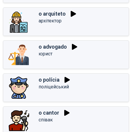
o arquiteto
архітектор
o advogado
юрист
o polícia
поліцейський
o cantor
співак