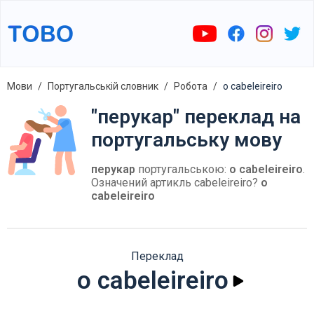
Мови
Португальській словник
Робота
o cabeleireiro
"перукар" переклад на
португальську мову
перукар
португальською:
o cabeleireiro
.
Означений артикль cabeleireiro?
o
cabeleireiro
Переклад
o cabeleireiro