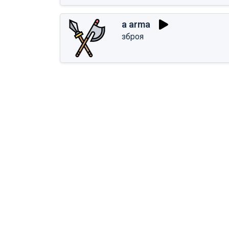
a arma
зброя