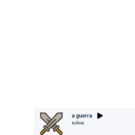
a guerra
війна