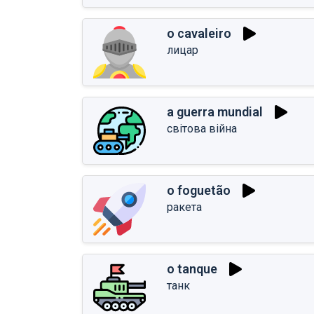
o cavaleiro
лицар
a guerra mundial
світова війна
o foguetão
ракета
o tanque
танк