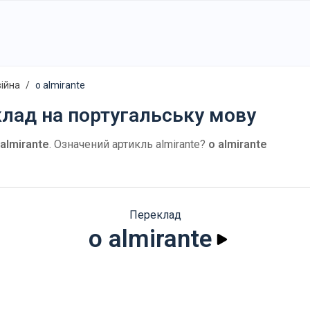
війна
o almirante
клад на португальську мову
 almirante
. Означений артикль almirante?
o almirante
Переклад
o almirante