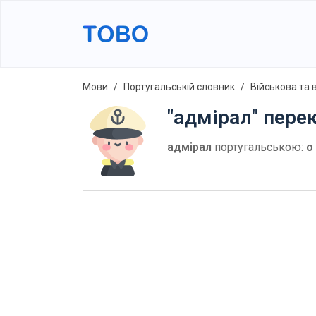
Мови
Португальській словник
Військова та 
"адмірал" пере
адмірал
португальською:
o