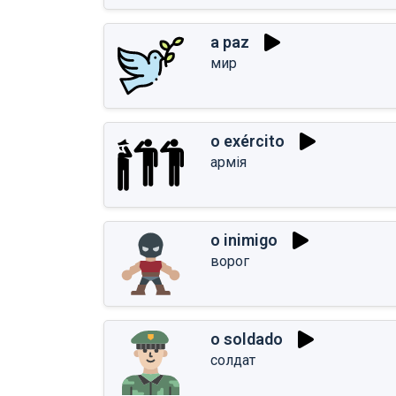
a paz
мир
o exército
армія
o inimigo
ворог
o soldado
солдат