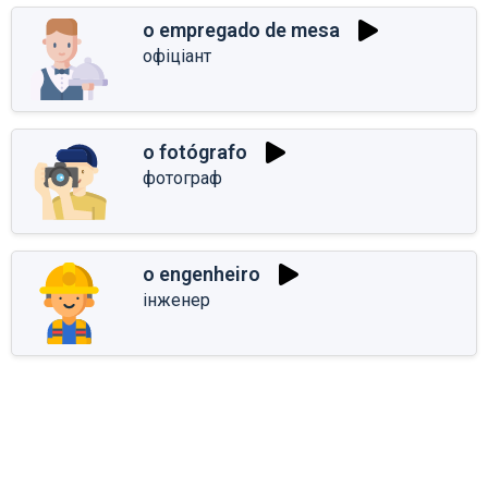
o empregado de mesa
офіціант
o fotógrafo
фотограф
o engenheiro
інженер