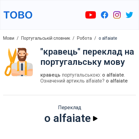
Мови
Португальській словник
Робота
o alfaiate
"кравець" переклад на
португальську мову
кравець
португальською:
o alfaiate
.
Означений артикль alfaiate?
o alfaiate
Переклад
o alfaiate