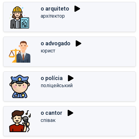
o arquiteto
архітектор
o advogado
юрист
o polícia
поліцейський
o cantor
співак