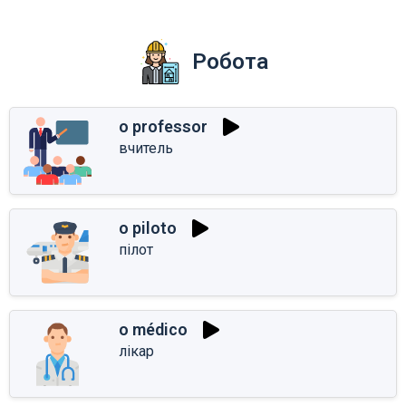
Робота
o professor
вчитель
o piloto
пілот
o médico
лікар