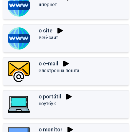
інтернет
o site
веб-сайт
o e-mail
електронна пошта
o portátil
ноутбук
o monitor