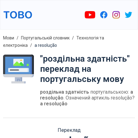
Мови
Португальській словник
Технологія та
електроніка
a resolução
"роздільна здатність"
переклад на
португальську мову
роздільна здатність
португальською:
a
resolução
. Означений артикль resolução?
a resolução
Переклад