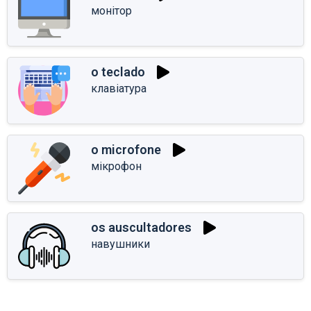
монітор
o teclado
клавіатура
o microfone
мікрофон
os auscultadores
навушники