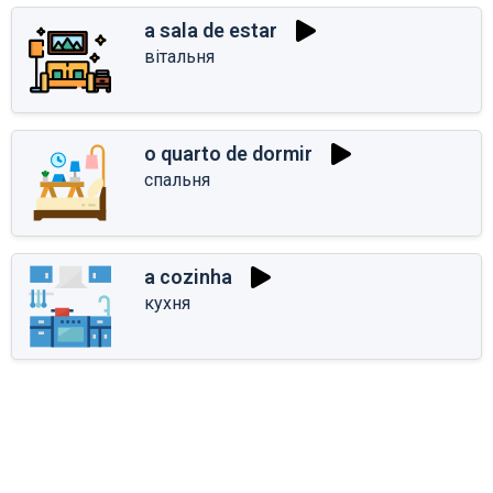
a sala de estar
вітальня
o quarto de dormir
спальня
a cozinha
кухня