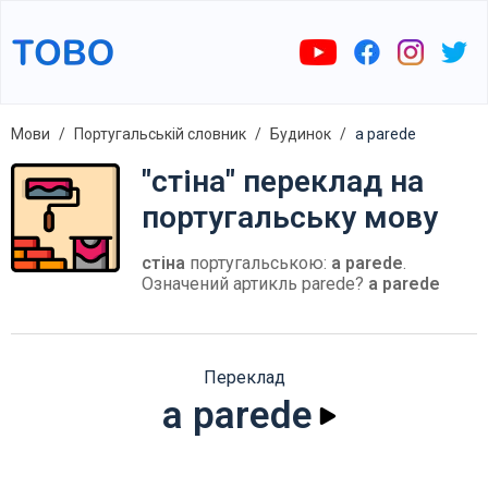
Мови
Португальській словник
Будинок
a parede
"стіна" переклад на
португальську мову
стіна
португальською:
a parede
.
Означений артикль parede?
a parede
Переклад
a parede