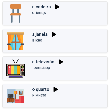
a cadeira
стілець
a janela
вікно
a televisão
телевізор
o quarto
кімната