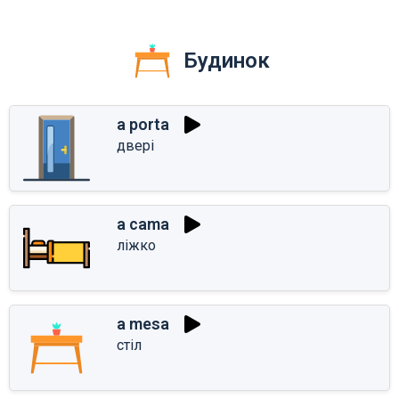
Будинок
a porta
двері
a cama
ліжко
a mesa
стіл