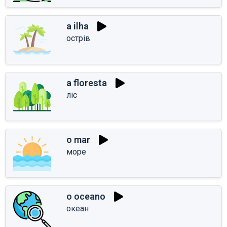
a ilha
острів
a floresta
ліс
o mar
море
o oceano
океан