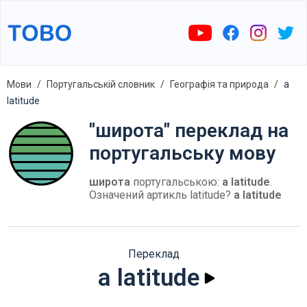
Мови
Португальській словник
Географія та природа
a
latitude
"широта" переклад на
португальську мову
широта
португальською:
a latitude
.
Означений артикль latitude?
a latitude
Переклад
a latitude