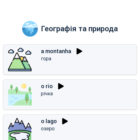
Географія та природа
a montanha
гора
o rio
річка
o lago
озеро