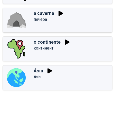
a caverna
печера
o continente
континент
Ásia
Азія